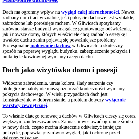
Dach ma ogromny wpływ na
wygląd całej nieruchomości
. Nawet
zadbany dom traci wizualnie, jeśli pokrycie dachowe jest wyblakłe,
zabrudzone lub porośnięte mchem. W Gliwicach spotykamy
zarówno starsze budynki wymagające gruntownego odświeżenia,
jak i nowsze domy, których właściciele chcą zadbać o estetykę i
trwałość dachu zanim pojawią się poważniejsze problemy.
Profesjonalne
malowanie dachów
w Gliwicach to skuteczny
sposób na poprawę wyglądu budynku, zabezpieczenie pokrycia i
uniknięcie kosztownej wymiany całego dachu.
Dach jako wizytówka domu i posesji
Widoczne zabrudzenia, utrata koloru, ślady starzenia czy
biologiczne naloty nie muszą oznaczać konieczności wymiany
pokrycia dachowego. W wielu przypadkach dach jest
konstrukcyjnie w dobrym stanie, a problem dotyczy
wyłącznie
warstwy zewnętrznej
.
To właśnie dlatego renowacja dachów w Gliwicach cieszy się coraz
większym zainteresowaniem. Zamiast inwestować ogromne środki
w nowy dach, często można skutecznie odświeżyć istniejące
pokrycie, poprawiając zarówno wygląd, jak i ochronę przed
dalszym zużyciem.