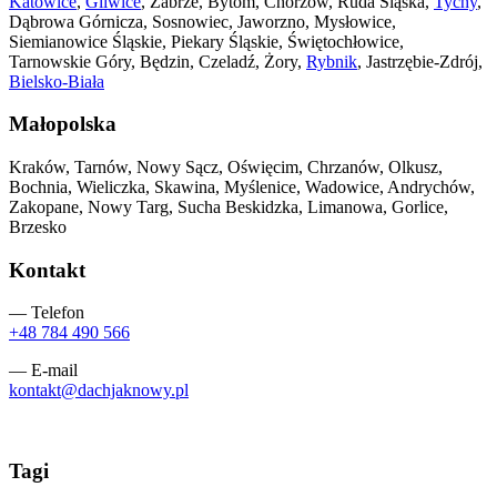
Katowice
,
Gliwice
, Zabrze, Bytom, Chorzów, Ruda Śląska,
Tychy
,
Dąbrowa Górnicza, Sosnowiec, Jaworzno, Mysłowice,
Siemianowice Śląskie, Piekary Śląskie, Świętochłowice,
Tarnowskie Góry, Będzin, Czeladź, Żory,
Rybnik
, Jastrzębie-Zdrój,
Bielsko-Biała
Małopolska
Kraków, Tarnów, Nowy Sącz, Oświęcim, Chrzanów, Olkusz,
Bochnia, Wieliczka, Skawina, Myślenice, Wadowice, Andrychów,
Zakopane, Nowy Targ, Sucha Beskidzka, Limanowa, Gorlice,
Brzesko
Kontakt
— Telefon
+48 784 490 566
— E-mail
kontakt@dachjaknowy.pl
Tagi