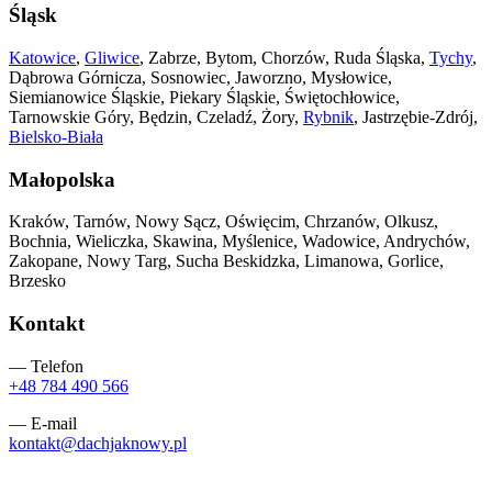
Śląsk
Katowice
,
Gliwice
, Zabrze, Bytom, Chorzów, Ruda Śląska,
Tychy
,
Dąbrowa Górnicza, Sosnowiec, Jaworzno, Mysłowice,
Siemianowice Śląskie, Piekary Śląskie, Świętochłowice,
Tarnowskie Góry, Będzin, Czeladź, Żory,
Rybnik
, Jastrzębie-Zdrój,
Bielsko-Biała
Małopolska
Kraków, Tarnów, Nowy Sącz, Oświęcim, Chrzanów, Olkusz,
Bochnia, Wieliczka, Skawina, Myślenice, Wadowice, Andrychów,
Zakopane, Nowy Targ, Sucha Beskidzka, Limanowa, Gorlice,
Brzesko
Kontakt
— Telefon
+48 784 490 566
— E-mail
kontakt@dachjaknowy.pl