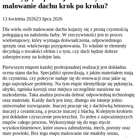
malowanie dachu krok po kroku?
13 kwietnia 2026
23 lipca 2026
Dla wielu osób malowanie dachu kojarzy się z prostą czynnością
polegającą na nałożeniu farby. W rzeczywistości jest to proces
wieloetapowy, który wymaga doświadczenia, odpowiedniego
sprzętu oraz właściwego przygotowania. To właśnie te elementy
decydują o trwałości efektu i o tym, czy dach będzie dobrze
zabezpieczony na kolejne lata.
Pierwszym etapem każdej profesjonalnej realizacji jest dokładna
ocena stanu dachu. Specjaliści sprawdzają, z jakim materiałem mają
do czynienia, czy pokrycie nadaje się do renowacji oraz jakie są
jego największe problemy. Na tym etapie identyfikuje się pęknięcia,
ubytki, ogniska korozji oraz miejsca szczególnie narażone na
uszkodzenia. Taka analiza pozwala dobrać odpowiednią technologię
oraz materiały. Każdy dach jest inny, dlatego nie istnieje jedno
uniwersalne rozwiązanie. Inaczej pracuje się z dachówką betonową,
inaczej z ceramiczną, a jeszcze inaczej z blachą. Kolejnym krokiem
jest dokładne czyszczenie powierzchni. To jeden z najważniejszych
etapów całego procesu. Wykorzystuje się do tego mycie
wysokociśnieniowe, które usuwa zabrudzenia, mech, porosty oraz
stare powłoki. Bez tego etapu malowanie nie miałoby sensu,