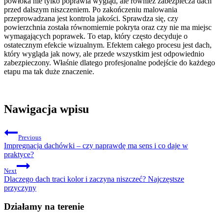
powłoka nie tylko poprawia wygląd, ale również zabezpiecza dach
przed dalszym niszczeniem. Po zakończeniu malowania
przeprowadzana jest kontrola jakości. Sprawdza się, czy
powierzchnia została równomiernie pokryta oraz czy nie ma miejsc
wymagających poprawek. To etap, który często decyduje o
ostatecznym efekcie wizualnym. Efektem całego procesu jest dach,
który wygląda jak nowy, ale przede wszystkim jest odpowiednio
zabezpieczony. Właśnie dlatego profesjonalne podejście do każdego
etapu ma tak duże znaczenie.
Nawigacja wpisu
Previous
Impregnacja dachówki – czy naprawdę ma sens i co daje w
praktyce?
Next
Dlaczego dach traci kolor i zaczyna niszczeć? Najczęstsze
przyczyny
Działamy na terenie