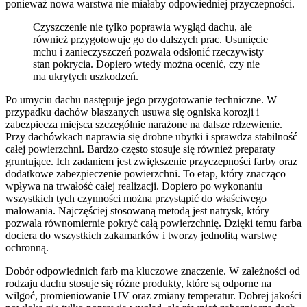
ponieważ nowa warstwa nie miałaby odpowiedniej przyczepności.
Czyszczenie nie tylko poprawia wygląd dachu, ale
również przygotowuje go do dalszych prac. Usunięcie
mchu i zanieczyszczeń pozwala odsłonić rzeczywisty
stan pokrycia. Dopiero wtedy można ocenić, czy nie
ma ukrytych uszkodzeń.
Po umyciu dachu następuje jego przygotowanie techniczne. W
przypadku dachów blaszanych usuwa się ogniska korozji i
zabezpiecza miejsca szczególnie narażone na dalsze rdzewienie.
Przy dachówkach naprawia się drobne ubytki i sprawdza stabilność
całej powierzchni. Bardzo często stosuje się również preparaty
gruntujące. Ich zadaniem jest zwiększenie przyczepności farby oraz
dodatkowe zabezpieczenie powierzchni. To etap, który znacząco
wpływa na trwałość całej realizacji. Dopiero po wykonaniu
wszystkich tych czynności można przystąpić do właściwego
malowania. Najczęściej stosowaną metodą jest natrysk, który
pozwala równomiernie pokryć całą powierzchnię. Dzięki temu farba
dociera do wszystkich zakamarków i tworzy jednolitą warstwę
ochronną.
Dobór odpowiednich farb ma kluczowe znaczenie. W zależności od
rodzaju dachu stosuje się różne produkty, które są odporne na
wilgoć, promieniowanie UV oraz zmiany temperatur. Dobrej jakości