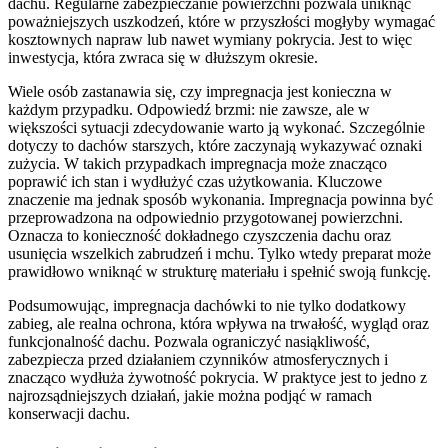
dachu. Regularne zabezpieczanie powierzchni pozwala uniknąć
poważniejszych uszkodzeń, które w przyszłości mogłyby wymagać
kosztownych napraw lub nawet wymiany pokrycia. Jest to więc
inwestycja, która zwraca się w dłuższym okresie.
Wiele osób zastanawia się, czy impregnacja jest konieczna w
każdym przypadku. Odpowiedź brzmi: nie zawsze, ale w
większości sytuacji zdecydowanie warto ją wykonać. Szczególnie
dotyczy to dachów starszych, które zaczynają wykazywać oznaki
zużycia. W takich przypadkach impregnacja może znacząco
poprawić ich stan i wydłużyć czas użytkowania. Kluczowe
znaczenie ma jednak sposób wykonania. Impregnacja powinna być
przeprowadzona na odpowiednio przygotowanej powierzchni.
Oznacza to konieczność dokładnego czyszczenia dachu oraz
usunięcia wszelkich zabrudzeń i mchu. Tylko wtedy preparat może
prawidłowo wniknąć w strukturę materiału i spełnić swoją funkcję.
Podsumowując, impregnacja dachówki to nie tylko dodatkowy
zabieg, ale realna ochrona, która wpływa na trwałość, wygląd oraz
funkcjonalność dachu. Pozwala ograniczyć nasiąkliwość,
zabezpiecza przed działaniem czynników atmosferycznych i
znacząco wydłuża żywotność pokrycia. W praktyce jest to jedno z
najrozsądniejszych działań, jakie można podjąć w ramach
konserwacji dachu.