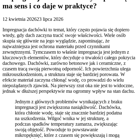
ma sens i co daje w praktyce?
12 kwietnia 2026
23 lipca 2026
Impregnacja dachówki to temat, który często pojawia się dopiero
wtedy, gdy dach zaczyna tracić swoje właściwości. Wiele osób
skupia się głównie na jego wyglądzie, zapominając, że
najważniejsza jest ochrona materiału przed czynnikami
zewnętrznymi. Tymczasem to właśnie impregnacja jest jednym z
kluczowych elementów, który decyduje o trwałości całego pokrycia
dachowego. Dachówki, zarówno betonowe jak i ceramiczne, z
czasem tracą swoją pierwotną odporność. Ich powierzchnia ulega
mikrouszkodzeniom, a struktura staje się bardziej porowata. W
efekcie materiał zaczyna chłonąć wodę, co prowadzi do wielu
niepożądanych zjawisk. Na pierwszy rzut oka nie jest to widoczne,
jednak w dłuższej perspektywie ma ogromny wpływ na stan dachu.
Jednym z głównych problemów wynikających z braku
impregnacji jest zwiększona nasiąkliwość. Dachówka,
która chłonie wodę, staje się znacznie bardziej podatna
na uszkodzenia. Wilgoć wnika w jej strukturę, a
podczas spadków temperatury zamarza, zwiększając
swoją objętość. Powoduje to powstawanie
mikropęknięć, które z czasem się powiększają i mogą