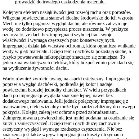
prowadzić do trwałego uszkodzenia materiału.
Kolejnym efektem nasiąkliwości jest rozwój mchu oraz porostów.
Wilgotna powierzchnia stanowi idealne środowisko do ich wzrostu.
Mech nie tylko pogarsza wygląd dachu, ale również zatrzymuje
wodę, co dodatkowo przyspiesza proces niszczenia. W praktyce
oznacza to, że dach bez impregnacji szybciej traci swoje
właściwości i wymaga częstszych prac konserwacyjnych.
Impregnacja działa jak warstwa ochronna, która ogranicza wnikanie
wody w głąb materiału. Dzięki temu dachówki pozostają suche, a
ryzyko powstawania mikropęknięć znacząco się zmniejsza. To
jeden z najważniejszych efektów, który bezpośrednio przekłada się
na wydłużenie żywotności dachu.
Warto również zwrócić uwagę na aspekt estetyczny. Impregnacja
poprawia wygląd dachówki, podkreśla jej kolor i nadaje
powierzchni bardziej jednolity charakter. W wielu przypadkach
dach po impregnacji wygląda znacznie lepiej, nawet bez
dodatkowego malowania. Jeśli jednak połączymy impregnację z
malowaniem, efekt wizualny może być bardzo zbliżony do nowego
pokrycia. Kolejną zaletą jest ochrona przed zabrudzeniami.
Zaimpregnowana powierzchnia jest mniej podatna na osadzanie się
kurzu i zanieczyszczeń. Dzięki temu dach dłużej zachowuje
estetyczny wygląd i wymaga rzadszego czyszczenia. Nie bez
znaczenia jest także wpływ impregnacji na koszty utrzymania