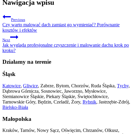
Nawigacja wpisu
Previous
Czy warto malować dach zamiast go wymieniać? Porównanie
kosztów i efektów
Next
Jak wygląda profesjonalne czyszczenie i malowanie dachu krok po
kroku?
Działamy na terenie
Śląsk
Katowice
,
Gliwice
, Zabrze, Bytom, Chorzów, Ruda Śląska,
Tychy
,
Dąbrowa Górnicza, Sosnowiec, Jaworzno, Mysłowice,
Siemianowice Śląskie, Piekary Śląskie, Świętochłowice,
Tarnowskie Góry, Będzin, Czeladź, Żory,
Rybnik
, Jastrzębie-Zdrój,
Bielsko-Biała
Małopolska
Kraków, Tarnów, Nowy Sącz, Oświęcim, Chrzanów, Olkusz,