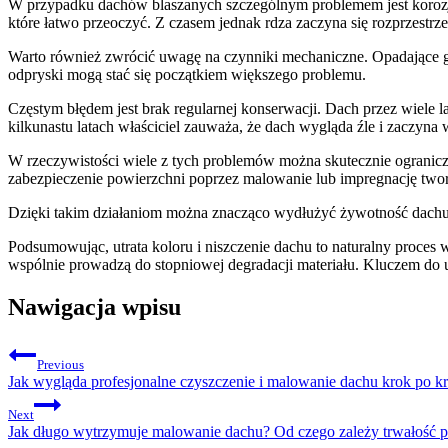
W przypadku dachów blaszanych szczególnym problemem jest korozja.
które łatwo przeoczyć. Z czasem jednak rdza zaczyna się rozprzestr
Warto również zwrócić uwagę na czynniki mechaniczne. Opadające ga
odpryski mogą stać się początkiem większego problemu.
Częstym błędem jest brak regularnej konserwacji. Dach przez wiele la
kilkunastu latach właściciel zauważa, że dach wygląda źle i zaczyn
W rzeczywistości wiele z tych problemów można skutecznie ogranicz
zabezpieczenie powierzchni poprzez malowanie lub impregnację two
Dzięki takim działaniom można znacząco wydłużyć żywotność dachu o
Podsumowując, utrata koloru i niszczenie dachu to naturalny proces
wspólnie prowadzą do stopniowej degradacji materiału. Kluczem do ut
Nawigacja wpisu
Previous
Jak wygląda profesjonalne czyszczenie i malowanie dachu krok po k
Next
Jak długo wytrzymuje malowanie dachu? Od czego zależy trwałość 