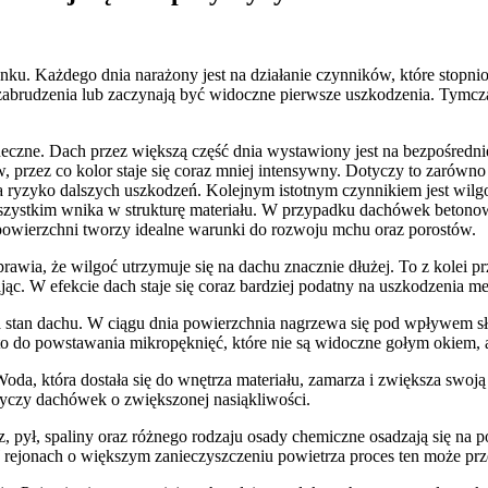
nku. Każdego dnia narażony jest na działanie czynników, które stopn
 zabrudzenia lub zaczynają być widoczne pierwsze uszkodzenia. Tymcza
czne. Dach przez większą część dnia wystawiony jest na bezpośrednie
, przez co kolor staje się coraz mniej intensywny. Dotyczy to zarówn
 ryzyko dalszych uszkodzeń. Kolejnym istotnym czynnikiem jest wilgo
zystkim wnika w strukturę materiału. W przypadku dachówek betonowy
powierzchni tworzy idealne warunki do rozwoju mchu oraz porostów.
prawia, że wilgoć utrzymuje się na dachu znacznie dłużej. To z kolei 
c. W efekcie dach staje się coraz bardziej podatny na uszkodzenia m
stan dachu. W ciągu dnia powierzchnia nagrzewa się pod wpływem sło
to do powstawania mikropęknięć, które nie są widoczne gołym okiem, a
Woda, która dostała się do wnętrza materiału, zamarza i zwiększa swo
tyczy dachówek o zwiększonej nasiąkliwości.
pył, spaliny oraz różnego rodzaju osady chemiczne osadzają się na po
W rejonach o większym zanieczyszczeniu powietrza proces ten może prz