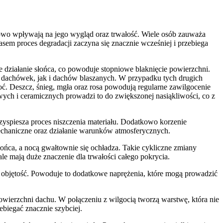
iowo wpływają na jego wygląd oraz trwałość. Wiele osób zauważa
sem proces degradacji zaczyna się znacznie wcześniej i przebiega
 działanie słońca, co powoduje stopniowe blaknięcie powierzchni.
o dachówek, jak i dachów blaszanych. W przypadku tych drugich
ć. Deszcz, śnieg, mgła oraz rosa powodują regularne zawilgocenie
ch i ceramicznych prowadzi to do zwiększonej nasiąkliwości, co z
przyspiesza proces niszczenia materiału. Dodatkowo korzenie
echaniczne oraz działanie warunków atmosferycznych.
ńca, a nocą gwałtownie się ochładza. Takie cykliczne zmiany
le mają duże znaczenie dla trwałości całego pokrycia.
ją objętość. Powoduje to dodatkowe naprężenia, które mogą prowadzić
wierzchni dachu. W połączeniu z wilgocią tworzą warstwę, która nie
ebiegać znacznie szybciej.