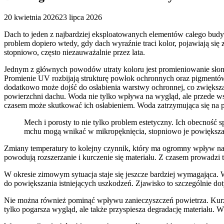
20 kwietnia 2026
23 lipca 2026
Dach to jeden z najbardziej eksploatowanych elementów całego budy
problem dopiero wtedy, gdy dach wyraźnie traci kolor, pojawiają się
stopniowo, często niezauważalnie przez lata.
Jednym z głównych powodów utraty koloru jest promieniowanie słone
Promienie UV rozbijają strukturę powłok ochronnych oraz pigmentów
dodatkowo może dojść do osłabienia warstwy ochronnej, co zwiększa
powierzchni dachu. Woda nie tylko wpływa na wygląd, ale przede ws
czasem może skutkować ich osłabieniem. Woda zatrzymująca się na 
Mech i porosty to nie tylko problem estetyczny. Ich obecność s
mchu mogą wnikać w mikropęknięcia, stopniowo je powiększają
Zmiany temperatury to kolejny czynnik, który ma ogromny wpływ na 
powodują rozszerzanie i kurczenie się materiału. Z czasem prowadzi 
W okresie zimowym sytuacja staje się jeszcze bardziej wymagająca. 
do powiększania istniejących uszkodzeń. Zjawisko to szczególnie do
Nie można również pominąć wpływu zanieczyszczeń powietrza. Kurz, 
tylko pogarsza wygląd, ale także przyspiesza degradację materiału. 