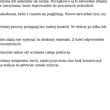
ona lub naturalnie się zużyła. Początkowo są to niewielkie zmiany,
tanie zatrzymana, może doprowadzić do poważnych uszkodzeń.
dzenia, które z czasem się pogłębiają. Nawet niewielkie rysy czy
eśniej procesy postępują bez żadnej kontroli. W efekcie po kilku lub
im zdążą one wpłynąć na strukturę materiału. Z kolei odpowiednie
zewnętrznych.
nacznie tańsze niż wymiana całego pokrycia.
zmiany temperatur, mech, zanieczyszczenia oraz brak konserwacji
a reakcja na pierwsze oznaki zużycia.