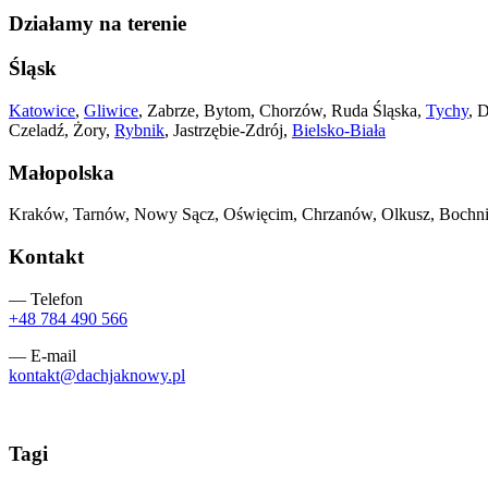
Działamy na terenie
Śląsk
Katowice
,
Gliwice
, Zabrze, Bytom, Chorzów, Ruda Śląska,
Tychy
, 
Czeladź, Żory,
Rybnik
, Jastrzębie-Zdrój,
Bielsko-Biała
Małopolska
Kraków, Tarnów, Nowy Sącz, Oświęcim, Chrzanów, Olkusz, Bochnia
Kontakt
— Telefon
+48 784 490 566
— E-mail
kontakt@dachjaknowy.pl
Tagi