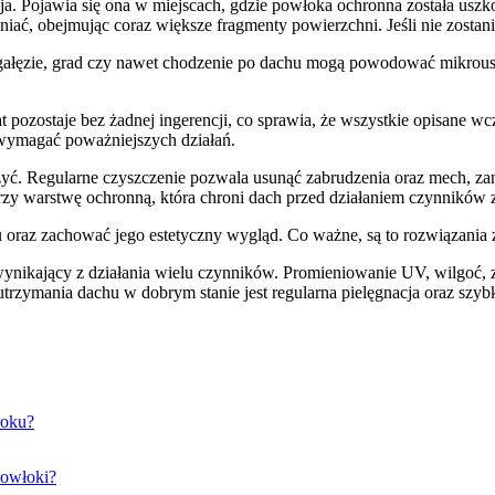
 Pojawia się ona w miejscach, gdzie powłoka ochronna została uszkodz
zeniać, obejmując coraz większe fragmenty powierzchni. Jeśli nie zos
łęzie, grad czy nawet chodzenie po dachu mogą powodować mikrouszko
t pozostaje bez żadnej ingerencji, co sprawia, że wszystkie opisane wcz
a wymagać poważniejszych działań.
yć. Regularne czyszczenie pozwala usunąć zabrudzenia oraz mech, zan
rzy warstwę ochronną, która chroni dach przed działaniem czynników 
raz zachować jego estetyczny wygląd. Co ważne, są to rozwiązania z
 wynikający z działania wielu czynników. Promieniowanie UV, wilgoć, 
rzymania dachu w dobrym stanie jest regularna pielęgnacja oraz szybk
roku?
powłoki?